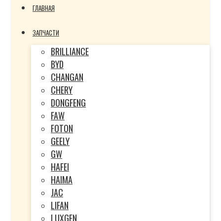
ГЛАВНАЯ
ЗАПЧАСТИ
BRILLIANCE
BYD
CHANGAN
CHERY
DONGFENG
FAW
FOTON
GEELY
GW
HAFEI
HAIMA
JAC
LIFAN
LUXGEN