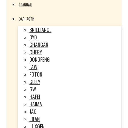
ГЛАВНАЯ
ЗАПЧАСТИ
BRILLIANCE
BYD
CHANGAN
CHERY
DONGFENG
FAW
FOTON
GEELY
GW
HAFEI
HAIMA
JAC
LIFAN
LUXGEN