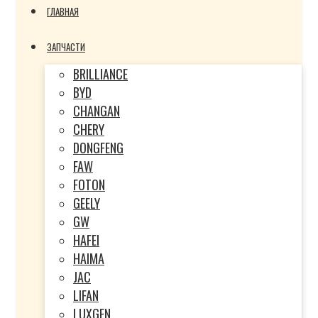
ГЛАВНАЯ
ЗАПЧАСТИ
BRILLIANCE
BYD
CHANGAN
CHERY
DONGFENG
FAW
FOTON
GEELY
GW
HAFEI
HAIMA
JAC
LIFAN
LUXGEN