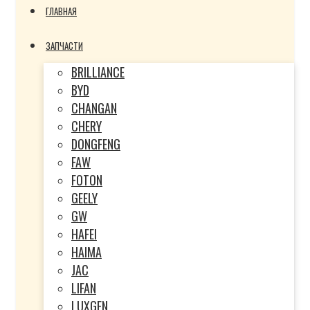
ГЛАВНАЯ
ЗАПЧАСТИ
BRILLIANCE
BYD
CHANGAN
CHERY
DONGFENG
FAW
FOTON
GEELY
GW
HAFEI
HAIMA
JAC
LIFAN
LUXGEN