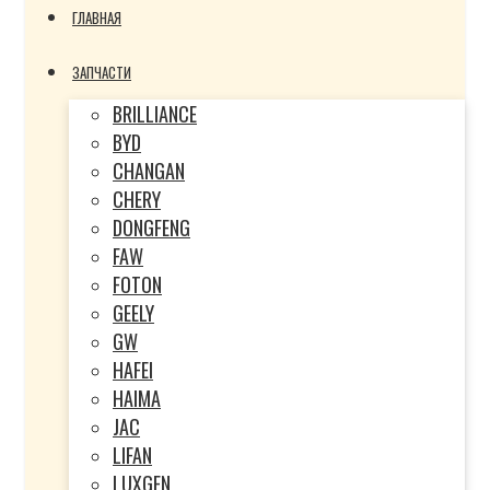
ГЛАВНАЯ
ЗАПЧАСТИ
BRILLIANCE
BYD
CHANGAN
CHERY
DONGFENG
FAW
FOTON
GEELY
GW
HAFEI
HAIMA
JAC
LIFAN
LUXGEN