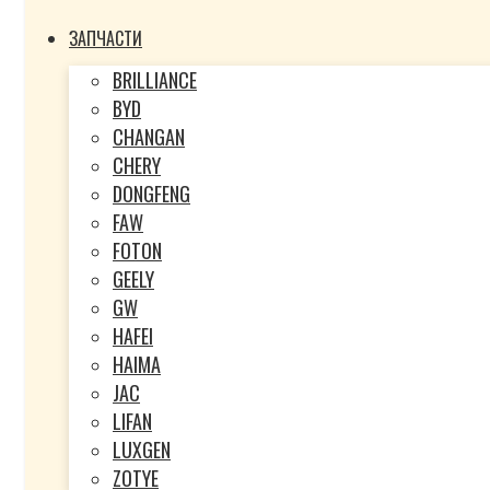
ЗАПЧАСТИ
BRILLIANCE
BYD
CHANGAN
CHERY
DONGFENG
FAW
FOTON
GEELY
GW
HAFEI
HAIMA
JAC
LIFAN
LUXGEN
ZOTYE