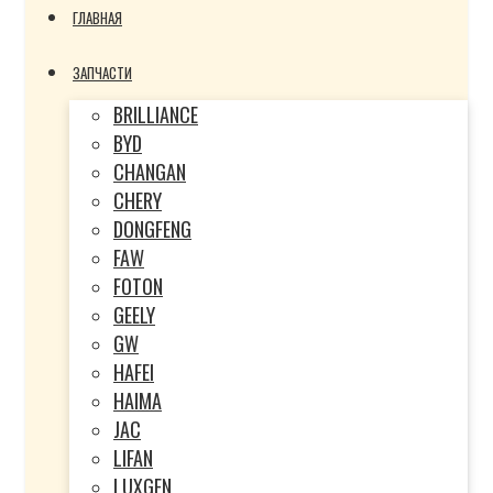
ГЛАВНАЯ
ЗАПЧАСТИ
BRILLIANCE
BYD
CHANGAN
CHERY
DONGFENG
FAW
FOTON
GEELY
GW
HAFEI
HAIMA
JAC
LIFAN
LUXGEN