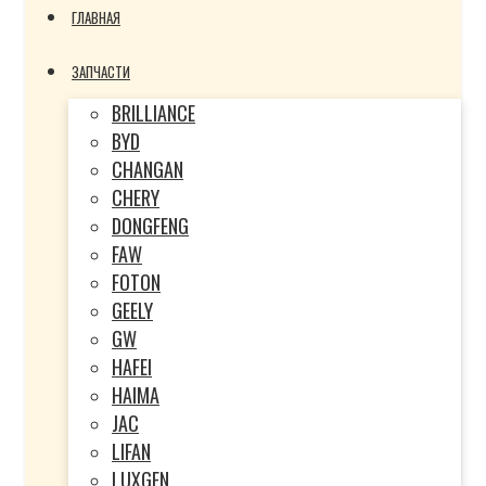
ГЛАВНАЯ
ЗАПЧАСТИ
BRILLIANCE
BYD
CHANGAN
CHERY
DONGFENG
FAW
FOTON
GEELY
GW
HAFEI
HAIMA
JAC
LIFAN
LUXGEN