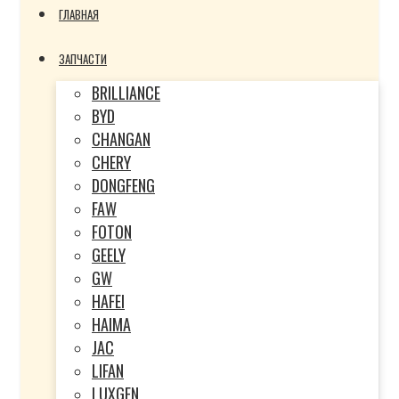
ГЛАВНАЯ
ЗАПЧАСТИ
BRILLIANCE
BYD
CHANGAN
CHERY
DONGFENG
FAW
FOTON
GEELY
GW
HAFEI
HAIMA
JAC
LIFAN
LUXGEN