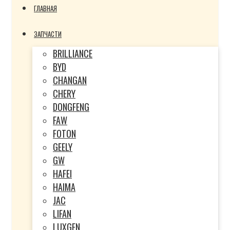
ГЛАВНАЯ
ЗАПЧАСТИ
BRILLIANCE
BYD
CHANGAN
CHERY
DONGFENG
FAW
FOTON
GEELY
GW
HAFEI
HAIMA
JAC
LIFAN
LUXGEN