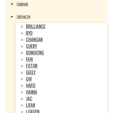
ГЛАВНАЯ
ЗАПЧАСТИ
BRILLIANCE
BYD
CHANGAN
CHERY
DONGFENG
FAW
FOTON
GEELY
GW
HAFEI
HAIMA
JAC
LIFAN
LUXGEN